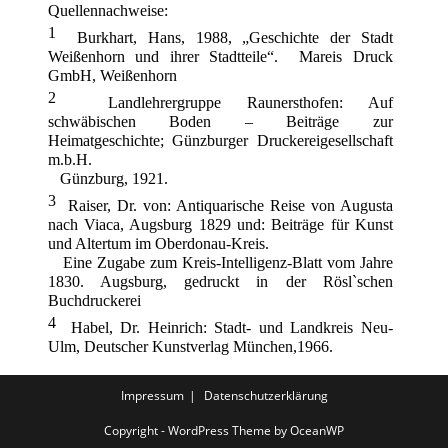
Quellennachweise:
1
Burkhart, Hans, 1988, „Geschichte der Stadt
Weißenhorn und ihrer Stadtteile“. Mareis Druck
GmbH, Weißenhorn
2
Landlehrergruppe Raunersthofen: Auf
schwäbischen Boden – Beiträge zur
Heimatgeschichte; Günzburger Druckereigesellschaft
m.b.H.
Günzburg, 1921.
3
Raiser, Dr. von: Antiquarische Reise von Augusta
nach Viaca, Augsburg 1829 und: Beiträge für Kunst
und Altertum im Oberdonau-Kreis.
Eine Zugabe zum Kreis-Intelligenz-Blatt vom Jahre
1830. Augsburg, gedruckt in der Rösl`schen
Buchdruckerei
4
Habel, Dr. Heinrich: Stadt- und Landkreis Neu-
Ulm, Deutscher Kunstverlag München,1966.
Impressum
Datenschutzerklärung
Copyright - WordPress Theme by OceanWP