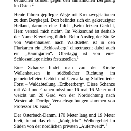
deutlichen Graben gegen den allmählichen Berghang
2
im Osten.
Heute führen gepflegte Wege mit Kreuzwegstationen
zu dem Bergkegel. Dort befindet sich ein gekreuzigter
Heiland, darunter eine Tafel: „Beim letzten Gericht,
Herr, verstoß mich nicht“. Im Volksmund ist deshalb
der Name Kreuzberg üblich. Beim Anstieg der Straße
von Wallenhausen nach Waldstetten ist in den
Flurkarten ein „Schlossberg“ eingetragen; dabei auch
ein „Baumgarten“. Obertägig ist von einer
1
Schlossanlage nichts festzustellen.
Eine Schanze findet man von der Kirche
Wallenhausen in südöstlicher Richtung im
gemeindefreien Gebiet und Gemarkung Stoffenrieder
Forst – Waldabteilung „Erdbeerberg“. Diese Schanze
mit Wall und Graben misst nur 16 mal 16 Meter und
weicht um 20 Grad von der Nordrichtung nach
Westen ab. Dortige Versuchsgrabungen stammen von
2
Professor Dr. Faas.
Der Osterbach-Damm, 170 Meter lang und 19 Meter
breit, trennt das einst „königliche“ Weihergebiet im
1
Süden von der nördlichen privaten „Aufertweid“.