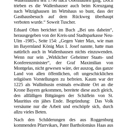
Wallenhausen seit 1796 nach Obenhausen ging. Doch
trieben es die Wallenhauser auch beim Kreuzgang
nach Witzighausen im Wirtshaus so bunt, dass der
Gasthausbesuch auf dem Rückweg überhaupt
verboten wurde.“ Soweit Tuscher.
Eduard Ohm berichtet im Buch „Bei uns daheim“,
herausgegeben von der Kreis-und Stadtsparkasse Neu-
Ulm -1985-, Seite 154: „Gegen Vater Max, wie man
im Bayernland König Max I. Josef nannte, hatte man
natürlich auch in Wallenhausen nichts einzuwenden.
Wenn nur sein „Wirklicher Geheimer Staats- und
Konferenzminister“, der Graf Maximilian von
Montgelas, nicht gewesen wäre, der auszog, das ganze
Land von allen öffentlichen, oft ungeschicklichen
religiösen Vorstellungen zu befreien. Kaum war der
1225 als Wallinhusin erstmals erwähnte Ort an die
Krone Bayern gekommen, bereitete diese auch gleich,
den allfälligen Bittgängen der Schäflein von St.
Mauritius ein jähes Ende. Begründung: Das Volk
versäume nur die Arbeit und erschöpfe sich, durch
allzu vieles Beten.
Nach den Schilderungen des aus Roggenburg
kommenden Pfarrvikars, Pater Bartholomäus Haas aus