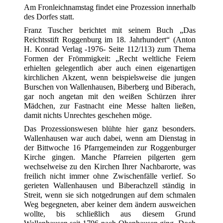
Am Fronleichnamstag findet eine Prozession innerhalb
des Dorfes statt.
Franz Tuscher berichtet mit seinem Buch „Das
Reichtsstift Roggenburg im 18. Jahrhundert“ (Anton
H. Konrad Verlag -1976- Seite 112/113) zum Thema
Formen der Frömmigkeit: „Recht weltliche Feiern
erhielten gelegentlich aber auch einen eigenartigen
kirchlichen Akzent, wenn beispielsweise die jungen
Burschen von Wallenhausen, Biberberg und Biberach,
gar noch angetan mit den weißen Schürzen ihrer
Mädchen, zur Fastnacht eine Messe halten ließen,
damit nichts Unrechtes geschehen möge.
Das Prozessionswesen blühte hier ganz besonders.
Wallenhausen war auch dabei, wenn am Dienstag in
der Bittwoche 16 Pfarrgemeinden zur Roggenburger
Kirche gingen. Manche Pfarreien pilgerten gern
wechselweise zu den Kirchen Ihrer Nachbarorte, was
freilich nicht immer ohne Zwischenfälle verlief. So
gerieten Wallenhausen und Biberachzell ständig in
Streit, wenn sie sich notgedrungen auf dem schmalen
Weg begegneten, aber keiner dem ändern ausweichen
wollte, bis schließlich aus diesem Grund